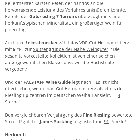
Kellermeister Karsten Peter, der nahtlos an die
hervorragende Leistung des Vorjahres anknüpfen konnte.
Bereits der
Gutsriesling 7 Terroirs
überzeugt mit seiner
herkunftstypischen Mineralität, ein großartiger Wein für
jeden Tag."
Auch der
Feinschmecker
zählt das VDP-Gut Hermannsberg
mit
5 "F"
zur
Spitzengruppe der Nahe-Weingüter
: "Die
gesamte vorgestellte Kollektion ist von einer solchen
außergewöhnlichen Klasse, dass wir die Höchstnote
vergeben."
Und der
FALSTAFF Wine Guide
legt nach: "Es ist nicht
übertrieben, wenn man Gut Hermannsberg als eines der
Riesling-Epizentren im deutschen Weibau ansieht... -
4
Sterne
".
Den vergleichbaren Vorjahrgang des
Fine Riesling
bewertete
Stuart Pigott für
James Suckling
begeistert mit
91
Punkte!
Herkunft: