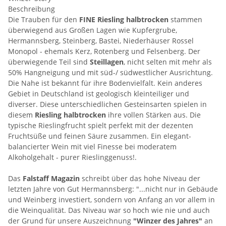
Beschreibung
Die Trauben für den
FINE Riesling halbtrocken
stammen
überwiegend aus Großen Lagen wie Kupfergrube,
Hermannsberg, Steinberg, Bastei, Niederhäuser Rossel
Monopol - ehemals Kerz, Rotenberg und Felsenberg. Der
überwiegende Teil sind
Steillagen
, nicht selten mit mehr als
50% Hangneigung und mit süd-/ südwestlicher Ausrichtung.
Die Nahe ist bekannt für ihre Bodenvielfalt. Kein anderes
Gebiet in Deutschland ist geologisch kleinteiliger und
diverser. Diese unterschiedlichen Gesteinsarten spielen in
diesem
Riesling halbtrocken
ihre vollen Stärken aus. Die
typische Rieslingfrucht spielt perfekt mit der dezenten
Fruchtsüße und feinen Säure zusammen. Ein elegant-
balancierter Wein mit viel Finesse bei moderatem
Alkoholgehalt - purer Rieslinggenuss!.
Das
Falstaff Magazin
schreibt über das hohe Niveau der
letzten Jahre von Gut Hermannsberg: "...nicht nur in Gebäude
und Weinberg investiert, sondern von Anfang an vor allem in
die Weinqualität. Das Niveau war so hoch wie nie und auch
der Grund für unsere Auszeichnung
"Winzer des Jahres"
an