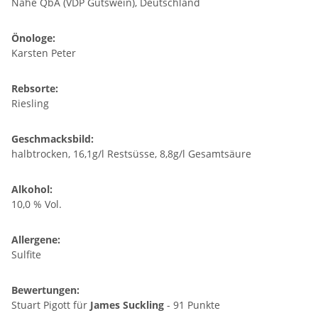
Nahe QbA (VDP Gutswein), Deutschland
Önologe:
Karsten Peter
Rebsorte:
Riesling
Geschmacksbild:
halbtrocken, 16,1g/l Restsüsse, 8,8g/l Gesamtsäure
Alkohol:
10,0 % Vol.
Allergene:
Sulfite
Bewertungen:
Stuart Pigott für
James Suckling
- 91 Punkte